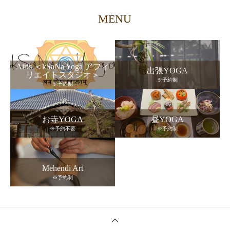
MENU
Airis ＜kSaNa Yoga アフィ
出張YOGA
リエイトスタジオ＞
※予約制
※予約制
お寺YOGA
昼YOGA
※予約不要
※予約制
Mehendi Art
※予約制